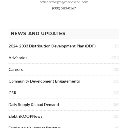
officeofthegm@moresco1.com
(088) 583-0167
NEWS AND UPDATES
2024-2033 Distribution Development Plan (DDP)
(5)
Advisories
(251)
Careers
(33)
Community Development Engagements
(51)
CSR
(33)
Daily Supply & Load Demand
(86)
ElektriKOOPNews
(35)
Employee Volunteer Program
(8)