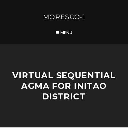
Skip
to
content
MORESCO-1
SEARCH
MENU
A
VIRTUAL SEQUENTIAL
D
V
AGMA FOR INITAO
I
S
DISTRICT
O
R
I
E
A
A
S
P
D
/