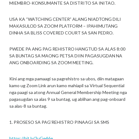
MIEMBRO-KONSUMANTE SA DISTRITO SA INITAO.
USA KA “WATCHING CENTER” ALANG NIADTONG DILI
MAKASULOD SA ZOOM PLATFORM – IPAHIMUTANG
DINHA SA BLISS COVERED COURT SA SAN PEDRO.
PWEDE PA ANG PAG REHISTRO HANGTUD SA ALAS 8:00
SA BUNTAG SA MAONG PETSA DIIN PAGASUGDAN NA
ANG ONBOARDING SA ZOOM MEETING.
Kini ang mga pamaagi sa pagrehistro sa ubos, diin matagaan
kamo ug Zoom Link arun kamo mahiapil sa Virtual Sequential
nga paagi sa atong Annual General Membership Meeting nga
pagasugdan sa alas 9 sa buntag, ug ablihan ang pag-onboard
sa alas-8 sa buntag.
1. PROSESO SA PAG’REHISTRO PINAAGI SA SMS
https://bit.ly/3uGe46e