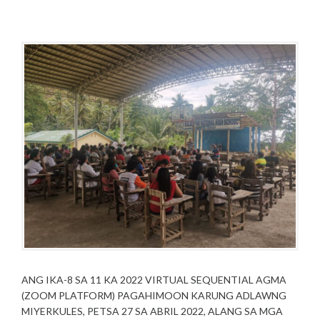
R
M
P
I
I
O
L
N
S
2
T
5
S
,
2
0
2
2
ANG IKA-8 SA 11 KA 2022 VIRTUAL SEQUENTIAL AGMA
(ZOOM PLATFORM) PAGAHIMOON KARUNG ADLAWNG
MIYERKULES, PETSA 27 SA ABRIL 2022, ALANG SA MGA