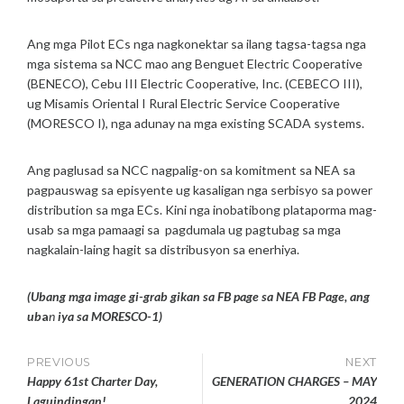
Ang mga Pilot ECs nga nagkonektar sa ilang tagsa-tagsa nga
mga sistema sa NCC mao ang Benguet Electric Cooperative
(BENECO), Cebu III Electric Cooperative, Inc. (CEBECO III),
ug Misamis Oriental I Rural Electric Service Cooperative
(MORESCO I), nga adunay na mga existing SCADA systems.
Ang paglusad sa NCC nagpalig-on sa komitment sa NEA sa
pagpauswag sa episyente ug kasaligan nga serbisyo sa power
distribution sa mga ECs. Kini nga inobatibong plataporma mag-
usab sa mga pamaagi sa pagdumala ug pagtubag sa mga
nagkalain-laing hagit sa distribusyon sa enerhiya.
(Ubang mga image gi-grab gikan sa FB page sa NEA FB Page, ang
ub
a
n
iya sa MORESCO-1)
Post
PREVIOUS
NEXT
Happy 61st Charter Day,
GENERATION CHARGES – MAY
Laguindingan!
2024