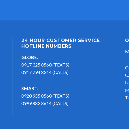
24 HOUR CUSTOMER SERVICE
O
HOTLINE NUMBERS
M
GLOBE:
0917 325 8560 (TEXTS)
O
0917 794 8314 (CALLS)
C
L
SMART:
M
0920 955 8560 (TEXTS)
T
0999 883 8614 (CALLS)