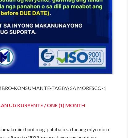
BRO-KONSUMANTE-TAGIYA SA MORESCO-1
TLAN UG KURYENTE / ONE (1) MONTH
gdumala niini buot mag-pahibalo sa tanang miyembro-
an sa
Agosto 2023
, magpadayun ang hugot nga