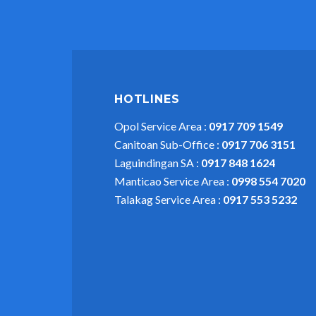
HOTLINES
Opol Service Area :
0917 709 1549
Canitoan Sub-Office :
0917 706 3151
Laguindingan SA :
0917 848 1624
Manticao Service Area :
0998 554 7020
Talakag Service Area :
0917 553 5232