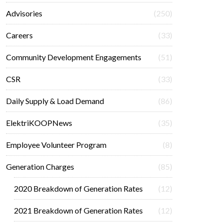
Advisories
(250)
Careers
(33)
Community Development Engagements
(51)
CSR
(33)
Daily Supply & Load Demand
(86)
ElektriKOOPNews
(35)
Employee Volunteer Program
(8)
Generation Charges
(85)
2020 Breakdown of Generation Rates
(12)
2021 Breakdown of Generation Rates
(12)