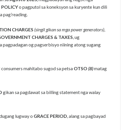
 POLICY
o pagputol sa koneksyon sa kuryente kun dili
sa pag’reading.
TION CHARGES
(singil gikan sa mga power generators)
,
GOVERNMENT CHARGES & TAXES
, ug
a pagpadagan og pagserbisyo niining atong sugang
al consumers mahitabo sugod sa petsa
OTSO
(8)
matag
D
gikan sa pagdawat sa billing statement nga walay
dugang lugway o
GRACE PERIOD
, alang sa pagbayad