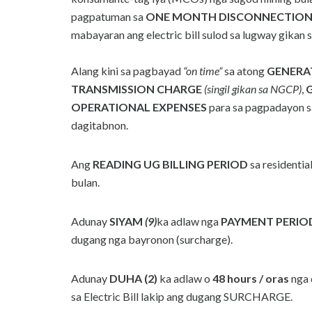
pagpatuman sa
ONE MONTH DISCONNECTION
mabayaran ang electric bill sulod sa lugway gikan 
Alang kini sa pagbayad
“on time”
sa atong
GENERA
TRANSMISSION CHARGE
(singil gikan sa NGCP)
,
OPERATIONAL EXPENSES
para sa pagpadayon s
dagitabnon.
Ang
READING UG BILLING PERIOD
sa residenti
bulan.
Adunay
SIYAM
(9)
ka adlaw nga
PAYMENT PERIO
dugang nga bayronon (surcharge).
Adunay
DUHA (2)
ka adlaw o
48 hours / oras
nga 
sa Electric Bill lakip ang dugang SURCHARGE.