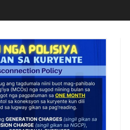
U
D
L
M
Y
I
1
N
9
,
2
0
2
3