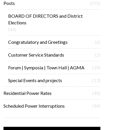
Posts
(572)
BOARD OF DIRECTORS and District
Elections
(44)
Congratulatory and Greetings
(6)
Customer Service Standards
(2)
Forum | Symposia | Town Hall | AGMA
(39)
Special Events and projects
(13)
Residential Power Rates
(40)
Scheduled Power Interruptions
(94)