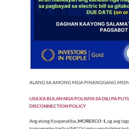
ALANG SA AMONG MGA PINANGGANG MIEM
USA KA BULAN NGA POLISIYA SA DILI PA PU
DISCONNECTION POLICY
Ang atong Kooperatiba,
MORESCO-1
, ug ang ta
konsumante-tag’iya (MCOs) nga sugod niining bul