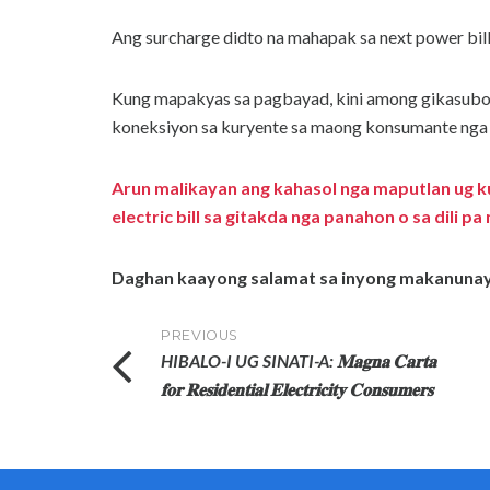
Ang surcharge didto na mahapak sa next power bill
Kung mapakyas sa pagbayad, kini among gikasubo
koneksiyon sa kuryente sa maong konsumante ng
Arun malikayan ang kahasol nga maputlan ug k
electric bill sa gitakda nga panahon o sa dili
Daghan kaayong salamat sa inyong makanuna
Post
PREVIOUS
HIBALO-I UG SINATI-A: 𝐌𝐚𝐠𝐧𝐚 𝐂𝐚𝐫𝐭𝐚
navigation
𝐟𝐨𝐫 𝐑𝐞𝐬𝐢𝐝𝐞𝐧𝐭𝐢𝐚𝐥 𝐄𝐥𝐞𝐜𝐭𝐫𝐢𝐜𝐢𝐭𝐲 𝐂𝐨𝐧𝐬𝐮𝐦𝐞𝐫𝐬