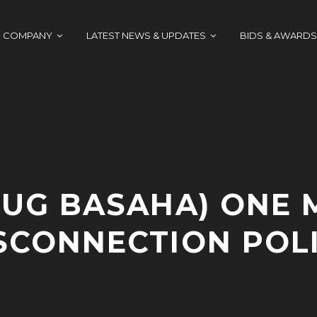
COMPANY
LATEST NEWS & UPDATES
BIDS & AWARDS
HUG BASAHA) ONE
SCONNECTION POL
J
A