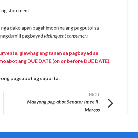
ing statement.
 nga dako apan pagahimoon na ang pagputol sa
a nagdumili pagbayad
(delinquent consumer).
uryente, giawhag ang tanan sa pagbayad sa
 pa moabot ang DUE DATE (on or before DUE DATE).
yong
pagsabot ug suporta.
NEXT
Maayong pag-abot Senator Imee R.
Marcos